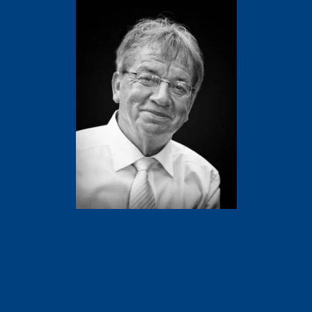
Your content goes here. Edit or remove this text inline or in
the module Content settings. You can also style every aspect
of this content in the module Design settings and even apply
custom CSS to this text in the module Advanced settings.