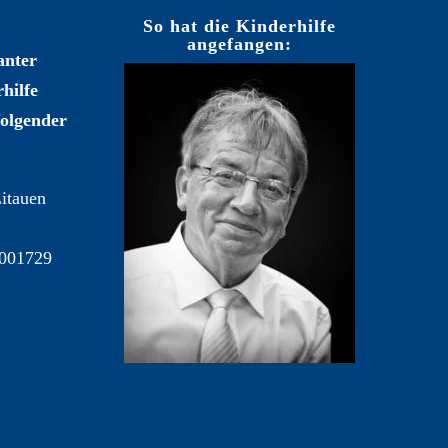
So hat die Kinderhilfe
angefangen:
anter
hilfe
folgender
Litauen
001729
Your content goes here. Edit or
remove this text inline or in the