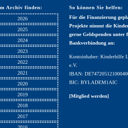
Im Archiv finden:
So können Sie helfen:
Für die Finanzierung gepl
2026
Projekte nimmt die Kinder
2025
gerne Geldspenden unter 
2024
Bankverbindung an:
2023
Kontoinhaber: Kinderhilfe 
2022
e.V.
2021
IBAN: DE74720512100040
BIC: BYLADEM1AIC
2020
2019
[Mitglied werden]
2018
2017
2016